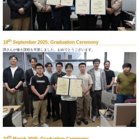
th
19
September 2025: Graduation Ceremony
譚さんが修士課程を卒業しました。おめでとうございます。
th
24
March 2025: Graduation Ceremony