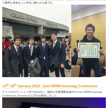
で優秀な発表をした学生に贈られる賞です。
th
th
14
-18
January 2019: Joint MMM-Intermag Conference
アメリカのワシントン州で行われた、磁性の主要国際会議2019 Joint MMM-Intermag
ConferenceにSuwardyさん(D3)が参加しました。