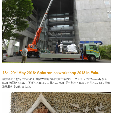
th
th
18
-20
May 2018: Spintronics workshop 2018 in Fukui
福井県のこばせで行われた大阪大学鈴木研究室主催のワークショップにSuwardyさん
(D2), 河辺さん(M2), 下瀬さん(M2), 古田さん(M2), 長谷部さん(M2), 吉川さん(B4), 三輪
准教授が参加しました。