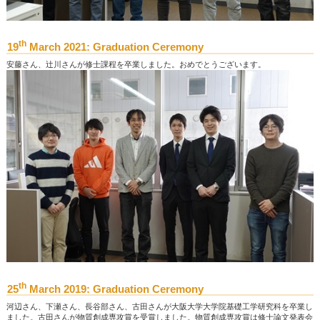
th
19
March 2021: Graduation Ceremony
安藤さん、辻川さんが修士課程を卒業しました。おめでとうございます。
th
25
March 2019: Graduation Ceremony
河辺さん、下瀬さん、長谷部さん、古田さんが大阪大学大学院基礎工学研究科を卒業し
ました。古田さんが物質創成専攻賞を受賞しました。物質創成専攻賞は修士論文発表会