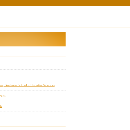
e, Graduate School of Frontier Sciences
work
te