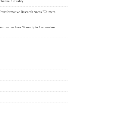
nnel Chirality
Transformative Research Areas "Chimera
n Innovative Area "Nano Spin Conversion