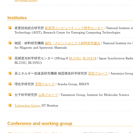
Institutes
産業技術総合研究所
新原理コンピューティング研究センター
/ National Institute 
Technology (AIST), Research Center for Emerging Computing Technologies
物質・材料研究機構
磁性・スピントロニクス材料研究拠点
/ National Institute fo
for Magnetic and Spintronic Materials
高輝度光科学研究センター (SPring-8
BL25SU
,
BL39XU
) / Japan Synchrotron Radia
BL25SU, BL39XU)
高エネルギー加速器研究機構 物質構造科学研究所
雨宮グループ
/ Amemiya Grou
理化学研究所
荒岡グループ
/ Araoka Group, RIKEN
分子科学研究所
山本グループ
/ Yamamoto Group, Institute for Molecular Science
Tulapurkar Group
, IIT Bombay
Conference and working group