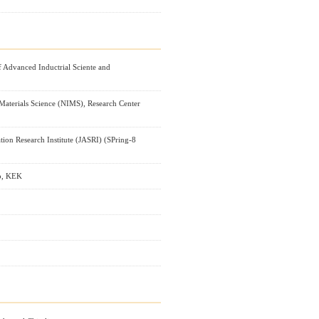
of Advanced Inductrial Sciente and
r Materials Science (NIMS), Research Center
tion Research Institute (JASRI) (SPring-8
p, KEK