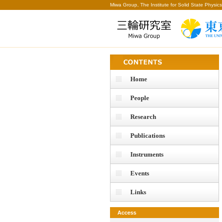
Miwa Group, The Institute for Solid State Physics
Home
People
Research
Publications
Instruments
Events
Links
Access