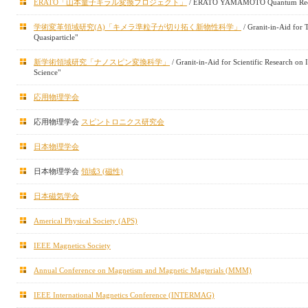
ERATO「山本量子キラル変換プロジェクト」
/ ERATO YAMAMOTO Quantum Recha
学術変革領域研究(A)「キメラ準粒子が切り拓く新物性科学」
/ Granit-in-Aid for 
Quasiparticle"
新学術領域研究「ナノスピン変換科学」
/ Granit-in-Aid for Scientific Research o
Science"
応用物理学会
応用物理学会
スピントロニクス研究会
日本物理学会
日本物理学会
領域3 (磁性)
日本磁気学会
Americal Physical Society (APS)
IEEE Magnetics Society
Annual Conference on Magnetism and Magnetic Magterials (MMM)
IEEE International Magnetics Conference (INTERMAG)