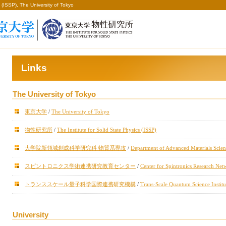
 (ISSP), The University of Tokyo
Links
The University of Tokyo
東京大学
/
The University of Tokyo
物性研究所
/
The Institute for Solid State Physics (ISSP)
大学院新領域創成科学研究科 物質系専攻
/
Department of Advanced Materials Scienc
スピントロニクス学術連携研究教育センター
/
Center for Spintronics Research Net
トランススケール量子科学国際連携研究機構
/
Trans-Scale Quantum Science Institu
University